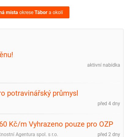
ná místa
okrese
Tábor
a okolí
ěnu!
aktivní nabídka
m
ro potravinářský průmysl
před 4 dny
.560 Kč/m Vyhrazeno pouze pro OZP
stní Agentura spol. s r.o.
před 2 dny