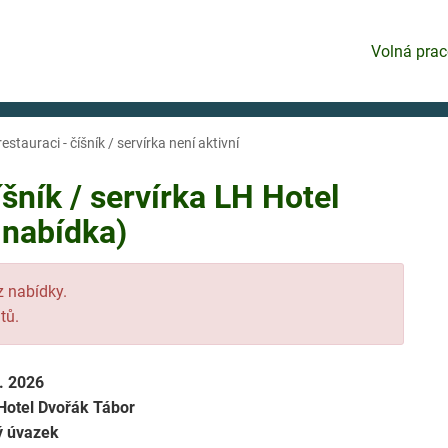
Volná prac
estauraci - číšník / servírka není aktivní
íšník / servírka LH Hotel
 nabídka)
 z nabídky.
tů.
7. 2026
Hotel Dvořák Tábor
ý úvazek