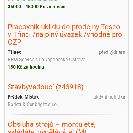
35000 - 45000 Kč za měsíc
Pracovník úklidu do prodejny Tesco
v Třinci /na plný úvazek /vhodné pro
OZP
Třinec
před týdnem
RPM Service s.r.o.\npobočka Ostrava
180 Kč za hodinu
Stavbyvedoucí (z43918)
Frýdek-Místek
aktivní nabídka
Barlett & Cenbright s.r.o.
Obsluha strojů – montujete,
skládáte, vyděláváte! (M)