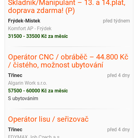
Skladník/Manipulant – 13. a 14.plat,
doprava zdarma! (P)
Frýdek-Místek
před týdnem
Komfort AP - Frýdek
31500 - 33500 Kč za měsíc
Operátor CNC / obráběč – 44.800 Kč
/ čistého, možnost ubytování
Třinec
před 4 dny
Algarin Work s.r.o.
57500 - 60000 Kč za měsíc
S ubytováním
Operátor lisu / seřizovač
Třinec
před 4 dny
EDYMAX Job Czech a.s.