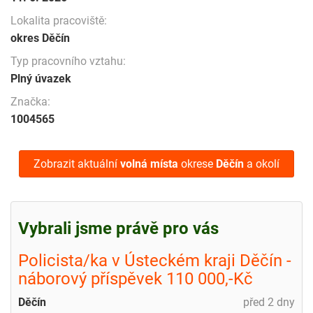
Lokalita pracoviště:
okres Děčín
Typ pracovního vztahu:
Plný úvazek
Značka:
1004565
Zobrazit aktuální
volná místa
okrese
Děčín
a okolí
Vybrali jsme právě pro vás
Policista/ka v Ústeckém kraji Děčín -
náborový příspěvek 110 000,-Kč
Děčín
před 2 dny