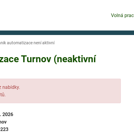
Volná prac
hnik automatizace není aktivní
zace Turnov (neaktivní
 z nabídky.
tů.
6. 2026
nov
4223