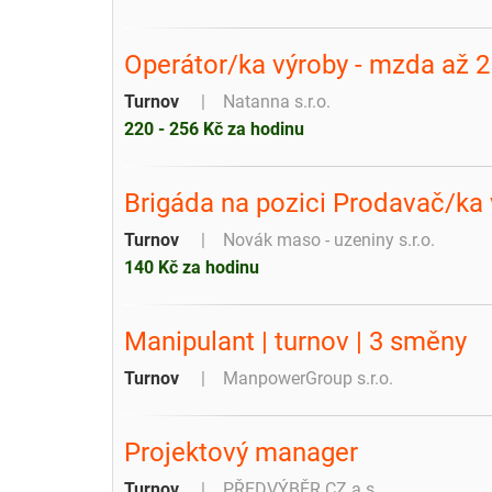
Operátor/ka výroby - mzda až 
Turnov
Natanna s.r.o.
220 - 256 Kč za hodinu
Brigáda na pozici Prodavač/ka
Turnov
Novák maso - uzeniny s.r.o.
140 Kč za hodinu
Manipulant | turnov | 3 směny
Turnov
ManpowerGroup s.r.o.
Projektový manager
Turnov
PŘEDVÝBĚR.CZ a.s.