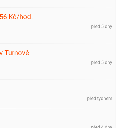
256 Kč/hod.
před 5 dny
 v Turnově
před 5 dny
před týdnem
před 4 dny