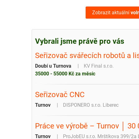
Zobrazit aktuální
vol
Vybrali jsme právě pro vás
Seřizovač svářecích robotů a li
Doubí u Turnova
KV Final s.r.o.
35000 - 55000 Kč za měsíc
Seřizovač CNC
Turnov
DISPONERO s.r.o. Liberec
Práce ve výrobě – Turnov │ 30 
Turnov
ProJobEU s.r.o. Mrštíkova 399/2a 