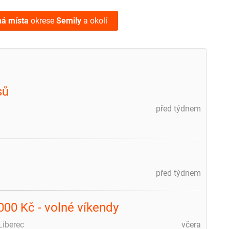
ná místa
okrese
Semily
a okolí
sů
před týdnem
před týdnem
000 Kč - volné víkendy
Liberec
včera