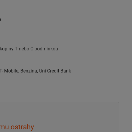
e
P skupiny T nebo C podmínkou
 Mobile, Benzina, Uni Credit Bank
mu ostrahy