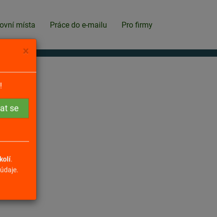
ovní místa
Práce do e-mailu
Pro firmy
×
!
kolí
.
údaje.