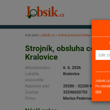
Kde jsem:
Jobsik.cz
»
Volná pracovní místa
»
Strojník, 
Strojník, obsluha centr
Kralovice
Aktualizováno:
6. 6. 2026
Lokalita
Kralovice
pracoviště:
Jobsik.cz
Nabízený plat:
29280 - 32200 Kč
Po odeslá
více
Značka:
33246020755
Firma:
Marius Pedersen a.s.