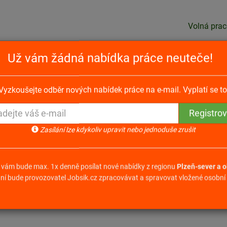
Volná prac
Už vám žádná nabídka práce neuteče!
obsluha centra na zpracování bioodpadu
Vyzkoušejte odběr nových nabídek práce na e-mail. Vyplatí se to
a na zpracování bioodpadu
Zasílání lze kdykoliv upravit nebo jednoduše zrušit
Odpovědět na nabídku
 vám bude max. 1x denně posílat nové nabídky z regionu
Plzeň-sever a o
ní bude provozovatel Jobsik.cz zpracovávat a spravovat vložené osobní 