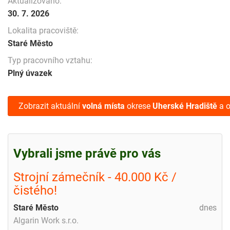
Aktualizováno:
30. 7. 2026
Lokalita pracoviště:
Staré Město
Typ pracovního vztahu:
Plný úvazek
Zobrazit aktuální
volná místa
okrese
Uherské Hradiště
a o
Vybrali jsme právě pro vás
Strojní zámečník - 40.000 Kč /
čistého!
Staré Město
dnes
Algarin Work s.r.o.