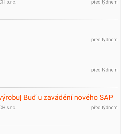
H s.r.o.
před týdnem
před týdnem
před týdnem
a výrobu| Buď u zavádění nového SAP
H s.r.o.
před týdnem