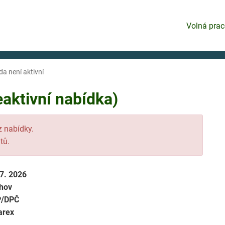
Volná prac
da není aktivní
eaktivní nabídka)
 z nabídky.
tů.
 7. 2026
hov
P/DPČ
arex