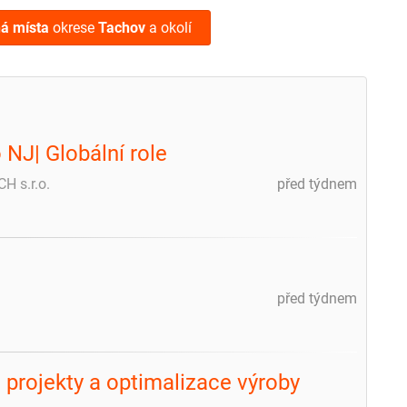
ná místa
okrese
Tachov
a okolí
 NJ| Globální role
H s.r.o.
před týdnem
před týdnem
m
 projekty a optimalizace výroby