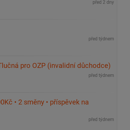
před 2 dny
m
před týdnem
Tlučná pro OZP (invalidní důchodce)
před týdnem
0Kč • 2 směny • příspěvek na
před týdnem