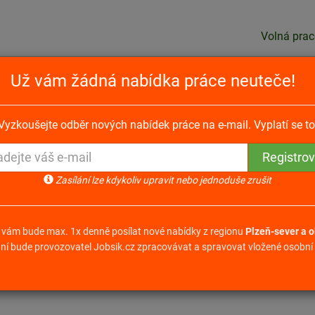
Volná prac
Už vám žádná nabídka práce neuteče!
vových konstrukcí
Vyzkoušejte odběr nových nabídek práce na e-mail. Vyplatí se to
rukcí Přehýšov
Zasílání lze kdykoliv upravit nebo jednoduše zrušit
Odpovědět na nabídku
 vám bude max. 1x denně posílat nové nabídky z regionu
Plzeň-sever a o
ní bude provozovatel Jobsik.cz zpracovávat a spravovat vložené osobní 
r.o.