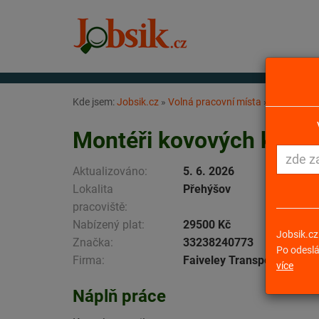
Kde jsem:
Jobsik.cz
»
Volná pracovní místa
»
Montéři ko
Montéři kovových konst
Aktualizováno:
5. 6. 2026
Lokalita
Přehýšov
pracoviště:
Nabízený plat:
29500 Kč
Jobsik.cz
Značka:
33238240773
Po odeslá
Firma:
Faiveley Transport Plzeň s.
více
Náplň práce