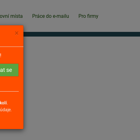
ovní místa
Práce do e-mailu
Pro firmy
×
!
kolí
.
údaje.