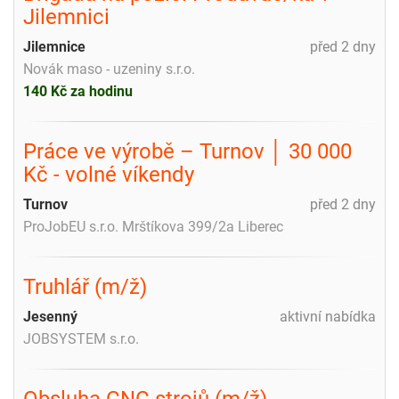
Jilemnici
Jilemnice
před 2 dny
Novák maso - uzeniny s.r.o.
140 Kč za hodinu
Práce ve výrobě – Turnov │ 30 000
Kč - volné víkendy
Turnov
před 2 dny
ProJobEU s.r.o. Mrštíkova 399/2a Liberec
Truhlář (m/ž)
Jesenný
aktivní nabídka
JOBSYSTEM s.r.o.
Obsluha CNC strojů (m/ž)