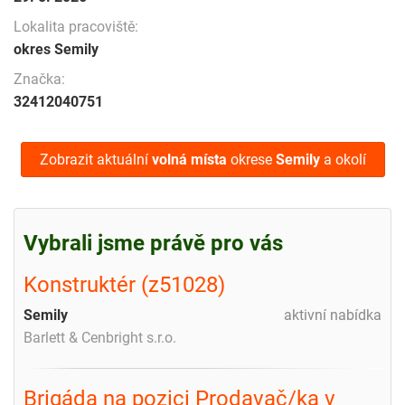
Lokalita pracoviště:
okres Semily
Značka:
32412040751
Zobrazit aktuální
volná místa
okrese
Semily
a okolí
Vybrali jsme právě pro vás
Konstruktér (z51028)
Semily
aktivní nabídka
Barlett & Cenbright s.r.o.
Brigáda na pozici Prodavač/ka v