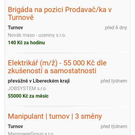
Brigáda na pozici Prodavač/ka v
Turnově
Turnov
před 6 dny
Novák maso - uzeniny s.r.o.
140 Kč za hodinu
Elektrikář (m/ž) - 55 000 Kč dle
zkušeností a samostatnosti
převážně v Libereckém kraji
před týdnem
JOBSYSTEM s.r.o.
55000 Kč za měsíc
Manipulant | turnov | 3 směny
Turnov
před týdnem
ManpowerGroup s.r.o.