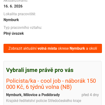
Aktualizováno:
16. 6. 2026
Lokalita pracoviště:
Nymburk
Typ pracovního vztahu:
Plný úvazek
Zobrazit aktuální
volná místa
okrese
Nymburk
a okolí
Vybrali jsme právě pro vás
Policista/ka - cool job - náborák 150
000 Kč, 6 týdnů volna (NB)
Nymburk, Milovice a Poděbrady
před 4 dny
Krajské ředitelství policie Středočeského kraje