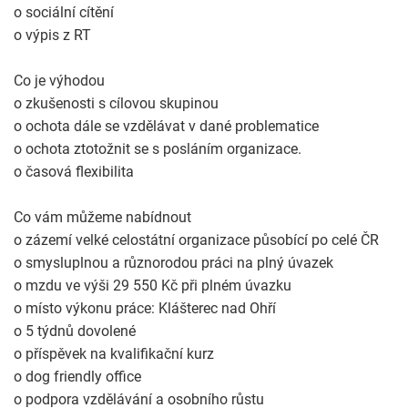
o sociální cítění
o výpis z RT
Co je výhodou
o zkušenosti s cílovou skupinou
o ochota dále se vzdělávat v dané problematice
o ochota ztotožnit se s posláním organizace.
o časová flexibilita
Co vám můžeme nabídnout
o zázemí velké celostátní organizace působící po celé ČR
o smysluplnou a různorodou práci na plný úvazek
o mzdu ve výši 29 550 Kč při plném úvazku
o místo výkonu práce: Klášterec nad Ohří
o 5 týdnů dovolené
o příspěvek na kvalifikační kurz
o dog friendly office
o podpora vzdělávání a osobního růstu