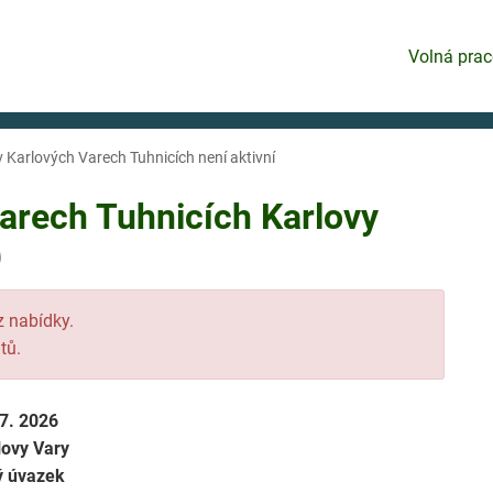
Volná prac
v Karlových Varech Tuhnicích není aktivní
arech Tuhnicích Karlovy
)
 z nabídky.
tů.
 7. 2026
lovy Vary
ý úvazek