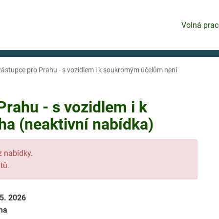
Volná prac
ástupce pro Prahu - s vozidlem i k soukromým účelům není
rahu - s vozidlem i k
 (neaktivní nabídka)
 z nabídky.
tů.
 5. 2026
ha