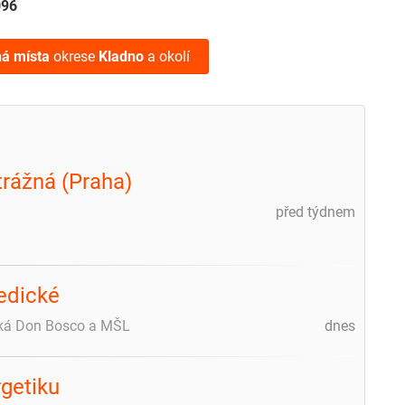
096
ná místa
okrese
Kladno
a okolí
trážná (Praha)
před týdnem
edické
ická Don Bosco a MŠL
dnes
getiku