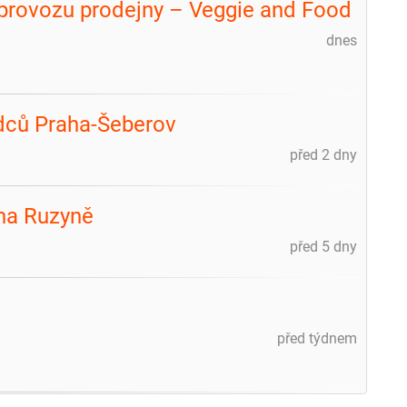
 provozu prodejny – Veggie and Food
dnes
dců Praha-Šeberov
před 2 dny
aha Ruzyně
před 5 dny
před týdnem