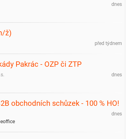
dnes
m/ž)
před týdnem
ády Pakrác - OZP či ZTP
s.
dnes
B2B obchodních schůzek - 100 % HO!
dnes
office