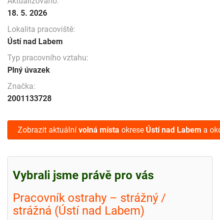
Aktualizováno:
18. 5. 2026
Lokalita pracoviště:
Ústí nad Labem
Typ pracovního vztahu:
Plný úvazek
Značka:
2001133728
Zobrazit aktuální
volná místa
okrese
Ústí nad Labem
a oko
Vybrali jsme právě pro vás
Pracovník ostrahy – strážný /
strážná (Ústí nad Labem)