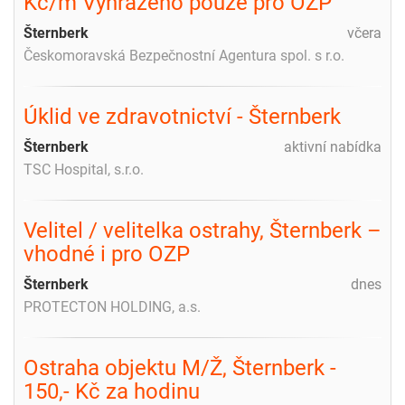
Kč/m Vyhrazeno pouze pro OZP
Šternberk
včera
Českomoravská Bezpečnostní Agentura spol. s r.o.
Úklid ve zdravotnictví - Šternberk
Šternberk
aktivní nabídka
TSC Hospital, s.r.o.
Velitel / velitelka ostrahy, Šternberk –
vhodné i pro OZP
Šternberk
dnes
PROTECTON HOLDING, a.s.
Ostraha objektu M/Ž, Šternberk -
150,- Kč za hodinu