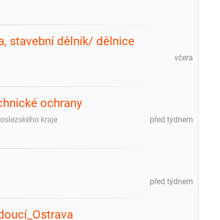
, stavební dělník/ dělnice
včera
echnické ochrany
koslezského kraje
před týdnem
před týdnem
doucí_Ostrava