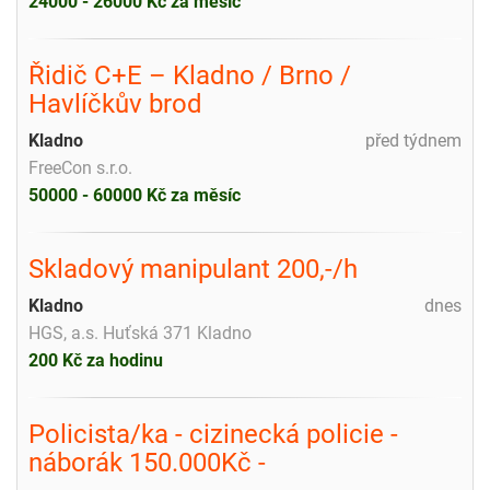
24000 - 26000 Kč za měsíc
Řidič C+E – Kladno / Brno /
Havlíčkův brod
Kladno
před týdnem
FreeCon s.r.o.
50000 - 60000 Kč za měsíc
Skladový manipulant 200,-/h
Kladno
dnes
HGS, a.s. Huťská 371 Kladno
200 Kč za hodinu
Policista/ka - cizinecká policie -
náborák 150.000Kč -