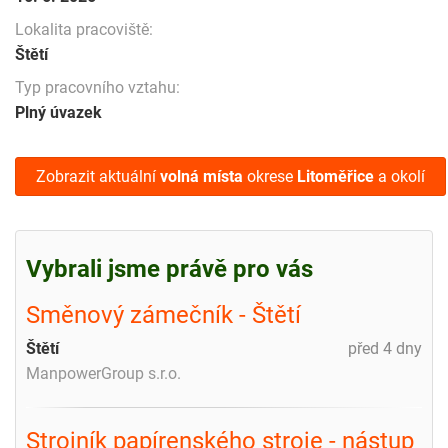
Lokalita pracoviště:
Štětí
Typ pracovního vztahu:
Plný úvazek
Zobrazit aktuální
volná místa
okrese
Litoměřice
a okolí
Vybrali jsme právě pro vás
Směnový zámečník - Štětí
Štětí
před 4 dny
ManpowerGroup s.r.o.
Strojník papírenského stroje - nástup