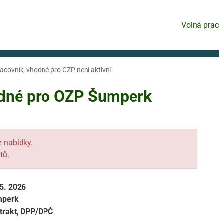
Volná prac
racovník, vhodné pro OZP není aktivní
odné pro OZP Šumperk
 z nabídky.
tů.
 5. 2026
mperk
trakt, DPP/DPČ