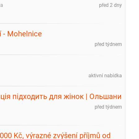
va
před 2 dny
í - Mohelnice
před týdnem
aktivní nabídka
ція підходить для жінок | Ольшани
před týdnem
.000 Kč, výrazné zvýšení příjmů od