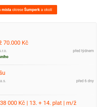
á místa
okrese
Šumperk
a okolí
ž 70.000 Kč
r.o.
před týdnem
sního
ršu
a.s.
před 6 dny
 000 Kč | 13. + 14. plat | m/ž