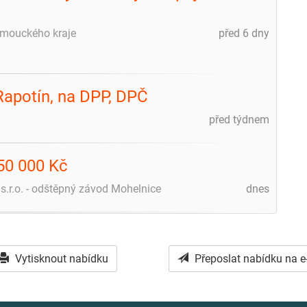
lomouckého kraje
před 6 dny
Rapotín, na DPP, DPČ
před týdnem
50 000 Kč
 s.r.o. - odštěpný závod Mohelnice
dnes
Vytisknout nabídku
Přeposlat nabídku na e