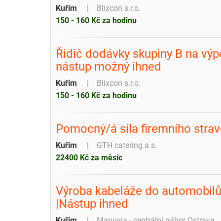
Kuřim
Blixcon s.r.o.
150 - 160 Kč za hodinu
Řidič dodávky skupiny B na výp
nástup možný ihned
Kuřim
Blixcon s.r.o.
150 - 160 Kč za hodinu
Pomocný/á síla firemního strav
Kuřim
GTH catering a.s.
22400 Kč za měsíc
Výroba kabeláže do automobilů 
|Nástup ihned
Kuřim
Manuvia - centrální nábor Ostrava