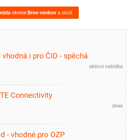
místa
okrese
Brno-venkov
a okolí
e vhodná i pro ČID - spěchá
aktivní nabídka
TE Connectivity
dnes
hod - vhodné pro OZP