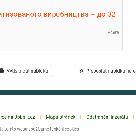
тизованого виробництва – до 32
včera
Vytisknout nabídku
Přeposlat nabídku na e
erce na Jobsik.cz
Mapa stránek
Odstranění inzerátu
Na tomto webu používáme funkční
cookies