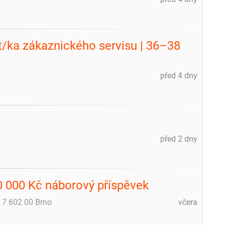
m
t/ka zákaznického servisu | 36–38
před 4 dny
před 2 dny
0 000 Kč náborový příspěvek
 7 602 00 Brno
včera