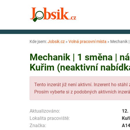
Kde jsem:
Jobsik.cz
»
Volná pracovní místa
»
Mechanik️ |
Mechanik️ | 1 směna | n
Kuřim (neaktivní nabídk
Tento inzerát již není aktivní. Inzerent ho stáhl
Prosím vyberte si z podobných aktivních inzerá
Aktualizováno:
12.
Lokalita pracoviště:
Kuř
Značka:
A1