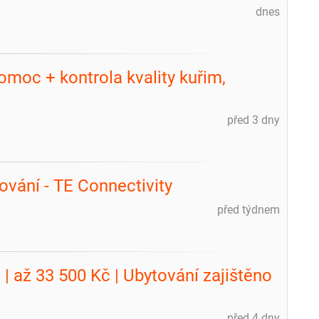
dnes
omoc + kontrola kvality kuřim,
před 3 dny
ování - TE Connectivity
před týdnem
| až 33 500 Kč | Ubytování zajištěno
před 4 dny