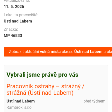
Aktualizováno:
11. 5. 2026
Lokalita pracoviště:
Ústí nad Labem
Značka:
MP 46833
Zobrazit aktuální
volná místa
okrese
Ústí nad Labem
a oko
Vybrali jsme právě pro vás
Pracovník ostrahy – strážný /
strážná (Ústí nad Labem)
Ústí nad Labem
před týdnem
Rambrok, s.r.o.