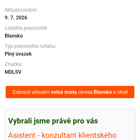
Aktualizováno:
9. 7. 2026
Lokalita pracoviště:
Blansko
Typ pracovního vztahu:
Plný úvazek
Značka:
MDLSV
Zobrazit aktuální
volná místa
okrese
Blansko
a okolí
Vybrali jsme právě pro vás
Asistent - konzultant klientského