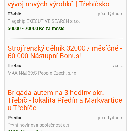
vývoj nových výrobků | Třebíčsko
Třebíč
před týdnem
Flagship EXECUTIVE SEARCH s.r.o.
50000 - 70000 Kč za měsíc
Strojírenský dělník 32000 / měsíčně -
60 000 Nástupní Bonus!
Třebíč
včera
MAXIN&#39;S People Czech, s.r.o.
Brigáda autem na 3 hodiny okr.
Třebíč - lokalita Předín a Markvartice
u Třebíče
Předín
před týdnem
První novinová společnost a.s.