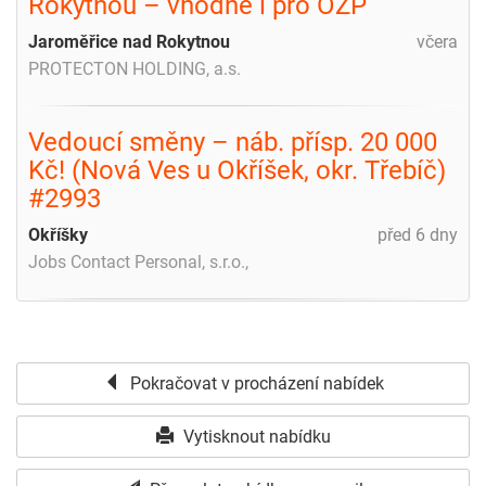
Rokytnou – vhodné i pro OZP
Jaroměřice nad Rokytnou
včera
PROTECTON HOLDING, a.s.
Vedoucí směny – náb. přísp. 20 000
Kč! (Nová Ves u Okříšek, okr. Třebíč)
#2993
Okříšky
před 6 dny
Jobs Contact Personal, s.r.o.,
Pokračovat v procházení nabídek
Vytisknout nabídku