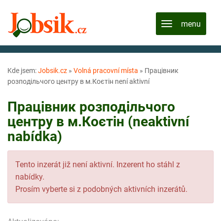
Kde jsem:
Jobsik.cz
»
Volná pracovní místa
»
Працівник
розподільчого центру в м.Коєтін není aktivní
Працівник розподільчого
центру в м.Коєтін (neaktivní
nabídka)
Tento inzerát již není aktivní. Inzerent ho stáhl z
nabídky.
Prosím vyberte si z podobných aktivních inzerátů.