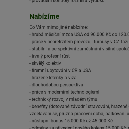
- provádění kontroly rozměrů výrobků
Nabízíme
Co Vám mimo jiné nabízíme:
- hrubá měsíční mzda USA od 90.000 Kč do 120.
- práce v nepřetržitém provozu - turnusy v CZ f
- stabilní a perspektivní zaměstnání v silné spole
- trvalý profesní růst
- skvělý kolektiv
- firemní ubytování v ČR a USA
- hrazené letenky a víza
- dlouhodobou perspektivu
- práce s moderními technologiemi
- technický rozvoj v mladém týmu
- benefity (dotované závodní stravování, hrazen
vzdělávání se, pružná pracovní doba, parkování u
- nástupní bonus 15.000 Kč až 45.000 Kč
- odměny za přivedení nového kolegy 15.000 Kč, 