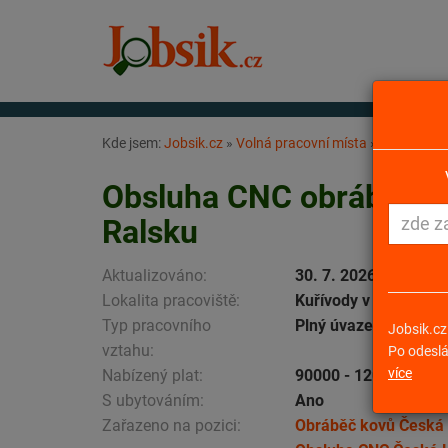
Kde jsem:
Jobsik.cz
»
Volná pracovní místa
»
Obsluha CN
Obsluha CNC obráběcího
Ralsku
Aktualizováno:
30. 7. 2026
Lokalita pracoviště:
Kuřívody v Ralsku
Typ pracovního
Plný úvazek
Jobsik.cz
vztahu:
Po odeslá
více
Nabízený plat:
90000 - 120000 Kč z
S ubytováním:
Ano
Zařazeno na pozici:
Obráběč kovů Česká 