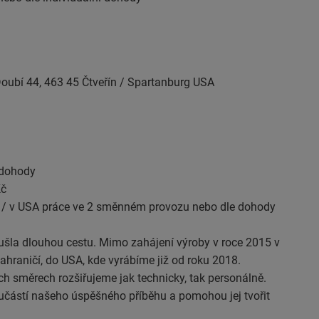
Doubí 44, 463 45 Čtveřín / Spartanburg USA
 dohody
Kč
ázi / v USA práce ve 2 směnném provozu nebo dle dohody
ušla dlouhou cestu. Mimo zahájení výroby v roce 2015 v
ahraničí, do USA, kde vyrábíme již od roku 2018.
ch směrech rozšiřujeme jak technicky, tak personálně.
učástí našeho úspěšného příběhu a pomohou jej tvořit