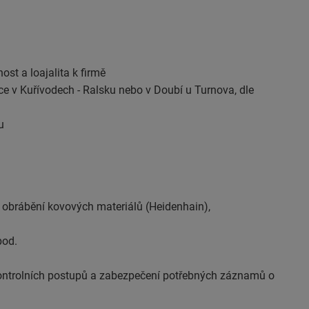
ost a loajalita k firmě
ráce v Kuřívodech - Ralsku nebo v Doubí u Turnova, dle
u
a obrábění kovových materiálů (Heidenhain),
pod.
 kontrolních postupů a zabezpečení potřebných záznamů o