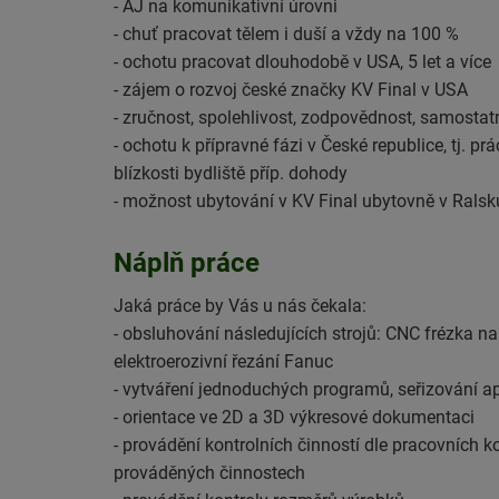
- AJ na komunikativní úrovni
- chuť pracovat tělem i duší a vždy na 100 %
- ochotu pracovat dlouhodobě v USA, 5 let a více
- zájem o rozvoj české značky KV Final v USA
- zručnost, spolehlivost, zodpovědnost, samostatn
- ochotu k přípravné fázi v České republice, tj. p
blízkosti bydliště příp. dohody
- možnost ubytování v KV Final ubytovně v Ralsk
Náplň práce
Jaká práce by Vás u nás čekala:
- obsluhování následujících strojů: CNC frézka n
elektroerozivní řezání Fanuc
- vytváření jednoduchých programů, seřizování a
- orientace ve 2D a 3D výkresové dokumentaci
- provádění kontrolních činností dle pracovních
prováděných činnostech