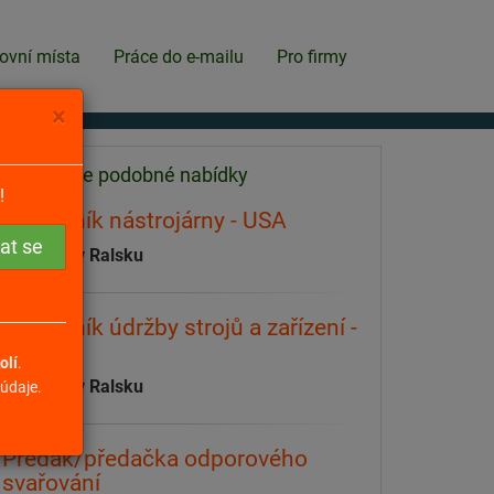
ovní místa
Práce do e-mailu
Pro firmy
×
Našli jsme podobné nabídky
!
Pracovník nástrojárny - USA
Kuřívody v Ralsku
Pracovník údržby strojů a zařízení -
USA
olí
.
Kuřívody v Ralsku
údaje.
Předák/předačka odporového
svařování