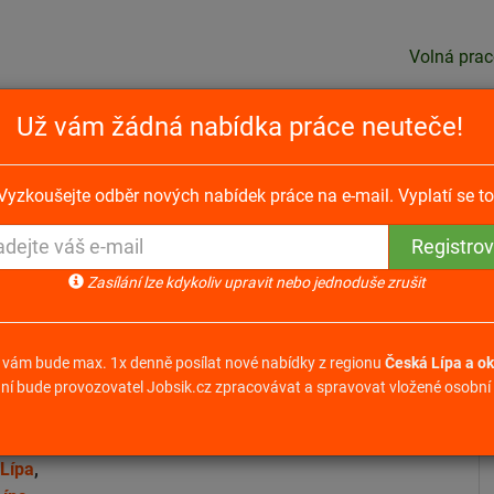
Volná prac
Už vám žádná nabídka práce neuteče!
C obráběcího centra - USA
Vyzkoušejte odběr nových nabídek práce na e-mail. Vyplatí se to
 centra - USA Kuřívody v
Zasílání lze kdykoliv upravit nebo jednoduše zrušit
 vám bude max. 1x denně posílat nové nabídky z regionu
Česká Lípa a ok
ní bude provozovatel Jobsik.cz zpracovávat a spravovat vložené osobní 
Odpovědět na nabídku
a měsíc
Lípa
,