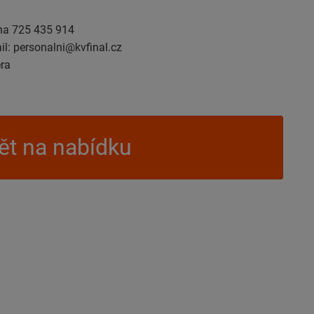
 na 725 435 914
il: personalni@kvfinal.cz
era
t na nabídku