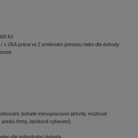
000 Kč
ázi / v USA práce ve 2 směnném provozu nebo dle dohody
čnosti
é očkování, bohaté mimopracovní aktivity, možnost
 areálu firmy, špičkové vybavení)
nebo dle individuální dohody