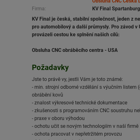
Obsluha CNC Česká 
Firma:
KV Final Spartanbur
KV Final je česká, stabilní společnost, jeden z
pro automobilový a další průmysly. Pro závod v
provázeli cestou ke splnění našich cílů:
Obsluha CNC obráběcího centra - USA
Požadavky
Jste to právě vy, jestli Vám je toto známé:
- min. strojní odborné vzdělání s výučním liste
obrábění kovů
- znalost výkresové technické dokumentace
- zkušenosti s programováním CNC soustruhu ne
- praxe v oboru výhodou
- ochotu učit se novým technologiím v naší firmě
- ochota pracovat v nepřetržitém provozu