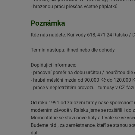
- hrazenou práci přesčas včetně příplatků
Poznámka
Kde nás najdete: Kuřívody 618, 471 24 Ralsko / 
Termín nástupu: ihned nebo dle dohody
Doplňující informace:
- pracovní poměr na dobu určitou / neurčitou dle
- hrubá měsíční mzda od 90.000 Kč do 120.000 
- práce v nepřetržitém provozu - turnusy v CZ f
Od roku 1991 od založení firmy naše společnost 
moderním závodě v Ralsku jsme se rozšířili i do z
Momentálně se staví nové haly a trvale se ve vše
Budeme rádi, za zaměstnance, kteří se stanou so
dál.