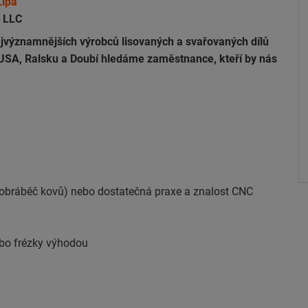
Lípa
g LLC
 nejvýznamnějších výrobců lisovaných a svařovaných dílů
 USA, Ralsku a Doubí hledáme zaměstnance, kteří by nás
m (obráběč kovů) nebo dostatečná praxe a znalost CNC
bo frézky výhodou