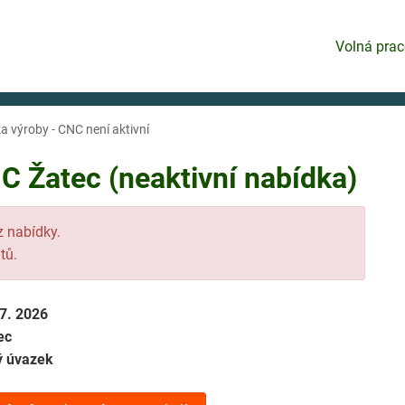
Volná prac
a výroby - CNC není aktivní
C Žatec (neaktivní nabídka)
 z nabídky.
tů.
 7. 2026
ec
ý úvazek