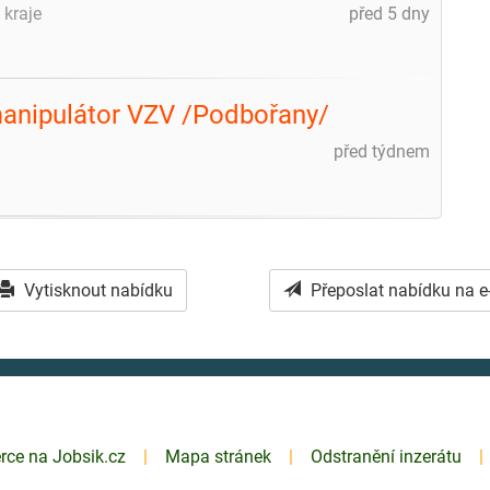
 kraje
před 5 dny
manipulátor VZV /Podbořany/
před týdnem
Vytisknout nabídku
Přeposlat nabídku na e
erce na Jobsik.cz
Mapa stránek
Odstranění inzerátu