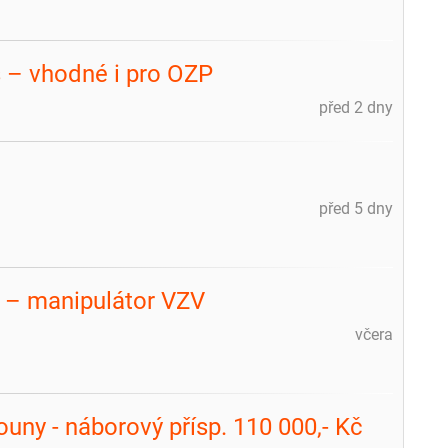
s – vhodné i pro OZP
před 2 dny
před 5 dny
u – manipulátor VZV
včera
ouny - náborový přísp. 110 000,- Kč