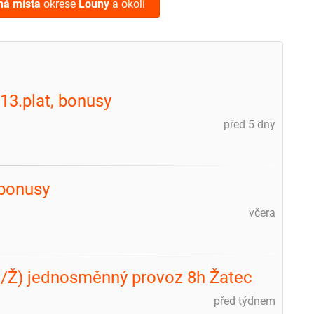
ná místa
okrese
Louny
a okolí
 13.plat, bonusy
před 5 dny
 bonusy
včera
M/Ž) jednosměnný provoz 8h Žatec
před týdnem