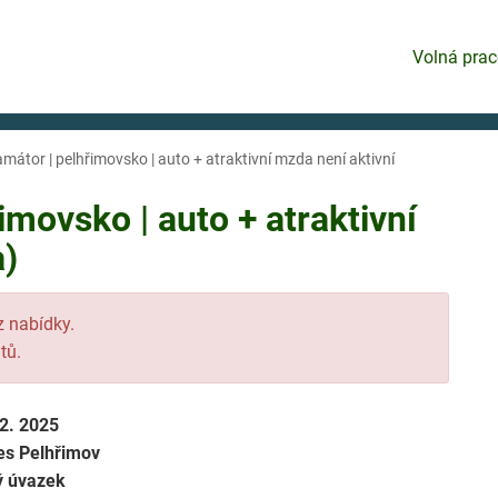
Volná prac
mátor | pelhřimovsko | auto + atraktivní mzda není aktivní
imovsko | auto + atraktivní
a)
 z nabídky.
tů.
12. 2025
es Pelhřimov
ý úvazek