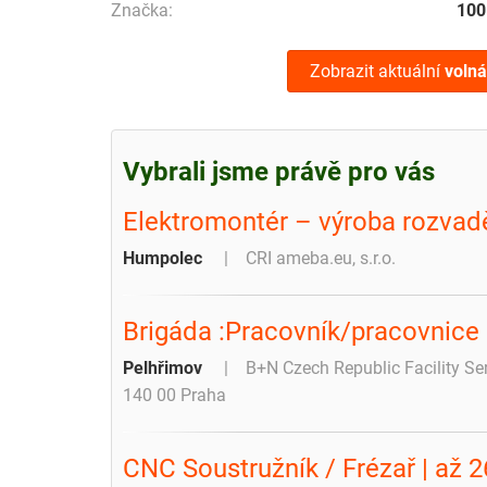
Značka:
100
Zobrazit aktuální
volná
Vybrali jsme právě pro vás
Elektromontér – výroba rozvadě
Humpolec
CRI ameba.eu, s.r.o.
Brigáda :Pracovník/pracovnice 
Pelhřimov
B+N Czech Republic Facility Se
140 00 Praha
CNC Soustružník / Frézař | až 2