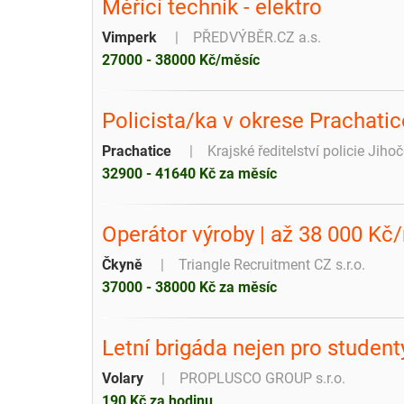
Měřící technik - elektro
Vimperk
PŘEDVÝBĚR.CZ a.s.
27000 - 38000 Kč/měsíc
Policista/ka v okrese Prachati
Prachatice
Krajské ředitelství policie Jiho
32900 - 41640 Kč za měsíc
Operátor výroby | až 38 000 Kč
Čkyně
Triangle Recruitment CZ s.r.o.
37000 - 38000 Kč za měsíc
Letní brigáda nejen pro studenty
Volary
PROPLUSCO GROUP s.r.o.
190 Kč za hodinu