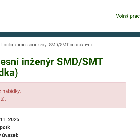
Volná prac
echnolog/procesní inženýr SMD/SMT není aktivní
cesní inženýr SMD/SMT
dka)
 z nabídky.
tů.
 11. 2025
perk
ý úvazek