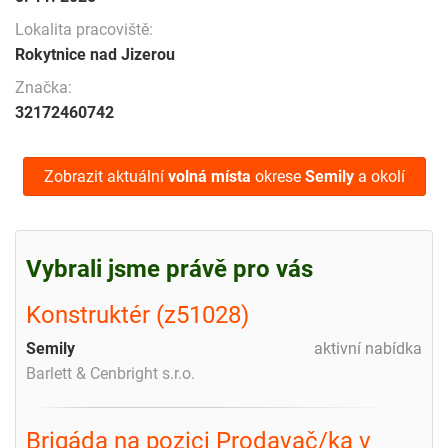
Lokalita pracoviště:
Rokytnice nad Jizerou
Značka:
32172460742
Zobrazit aktuální
volná místa
okrese
Semily
a okolí
Vybrali jsme právě pro vás
Konstruktér (z51028)
Semily
aktivní nabídka
Barlett & Cenbright s.r.o.
Brigáda na pozici Prodavač/ka v