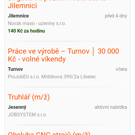
Jilemnici
Jilemnice
před 4 dny
Novák maso - uzeniny s.r.o.
140 Kč za hodinu
Práce ve výrobě – Turnov │ 30 000
Kč - volné víkendy
Turnov
včera
ProJobEU s.r.o. Mrštíkova 399/2a Liberec
Truhlář (m/ž)
Jesenný
aktivní nabídka
JOBSYSTEM s.r.o.
Obsluha CNC strojů (m/ž)