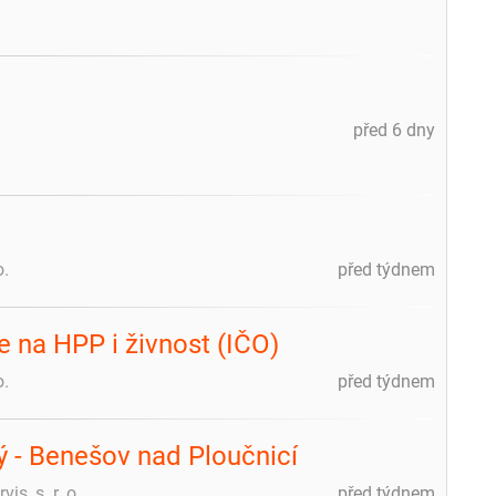
před 6 dny
o.
před týdnem
 na HPP i živnost (IČO)
o.
před týdnem
ý - Benešov nad Ploučnicí
is, s. r. o.
před týdnem