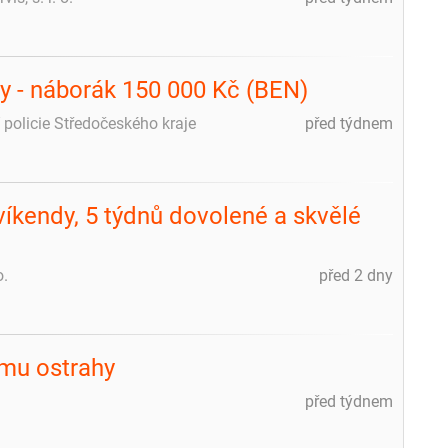
ky - náborák 150 000 Kč (BEN)
í policie Středočeského kraje
před týdnem
víkendy, 5 týdnů dovolené a skvělé
o.
před 2 dny
mu ostrahy
před týdnem