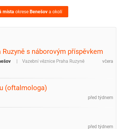
á místa
okrese
Benešov
a okolí
aha Ruzyně s náborovým příspěvkem
nešov
Vazební věznice Praha Ruzyně
včera
m
u (oftalmologa)
před týdnem
před týdnem