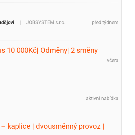
udějovi
JOBSYSTEM s.r.o.
před týdnem
us 10 000Kč| Odměny| 2 směny
včera
aktivní nabídka
– kaplice | dvousměnný provoz |