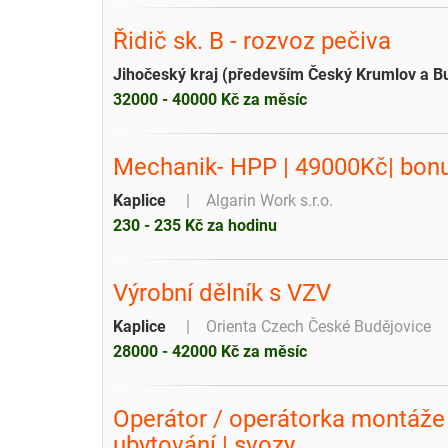
Řidič sk. B - rozvoz pečiva
Jihočeský kraj (především Český Krumlov a B
32000 - 40000 Kč za měsíc
Mechanik- HPP | 49000Kč| bon
Kaplice
Algarin Work s.r.o.
230 - 235 Kč za hodinu
Výrobní dělník s VZV
Kaplice
Orienta Czech České Budějovice
28000 - 42000 Kč za měsíc
Operátor / operátorka montáže 
ubytování | svozy