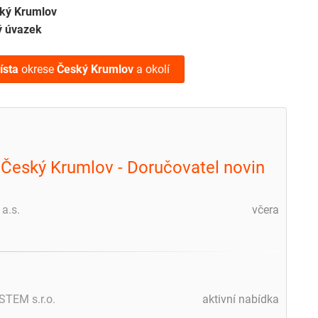
ký Krumlov
ý úvazek
ísta
okrese
Český Krumlov
a okolí
 Český Krumlov - Doručovatel novin
a.s.
včera
TEM s.r.o.
aktivní nabídka