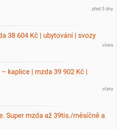
před 5 dny
a 38 604 Kč | ubytování | svozy
včera
 – kaplice | mzda 39 902 Kč |
včera
ce. Super mzda až 39tis./měsíčně a