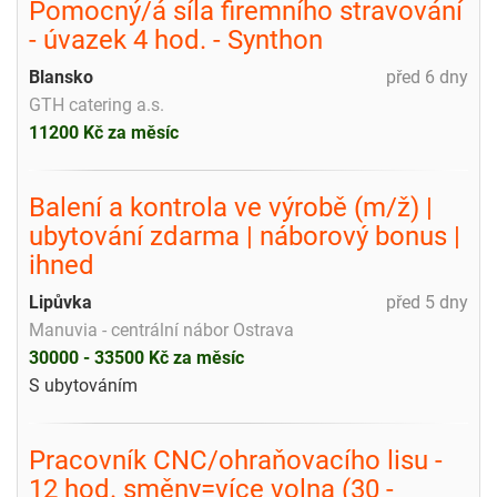
Pomocný/á síla firemního stravování
- úvazek 4 hod. - Synthon
Blansko
před 6 dny
GTH catering a.s.
11200 Kč za měsíc
Balení a kontrola ve výrobě (m/ž) |
ubytování zdarma | náborový bonus |
ihned
Lipůvka
před 5 dny
Manuvia - centrální nábor Ostrava
30000 - 33500 Kč za měsíc
S ubytováním
Pracovník CNC/ohraňovacího lisu -
12 hod. směny=více volna (30 -