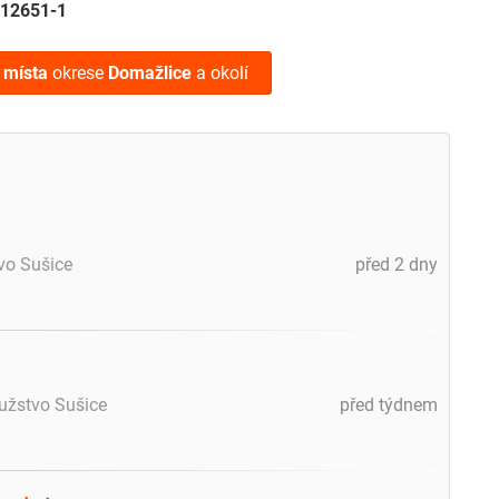
12651-1
 místa
okrese
Domažlice
a okolí
vo Sušice
před 2 dny
užstvo Sušice
před týdnem