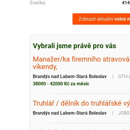
Značka:
414
Zobrazit aktuální
volná m
Vybrali jsme právě pro vás
Manažer/ka firemního stravován
víkendy,
Brandýs nad Labem-Stará Boleslav
GTH c
38000 - 42000 Kč za měsíc
Truhlář / dělník do truhlářské v
Brandýs nad Labem-Stará Boleslav
JOBSY