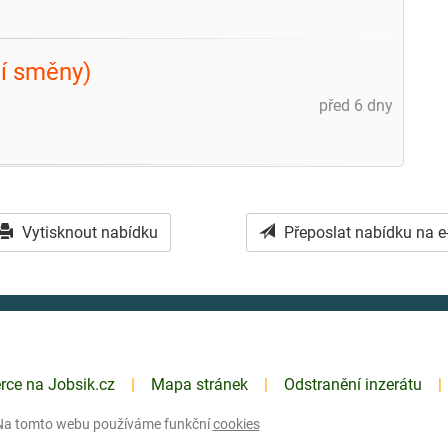
ní směny)
před 6 dny
Vytisknout nabídku
Přeposlat nabídku na e
erce na Jobsik.cz
Mapa stránek
Odstranění inzerátu
Na tomto webu používáme funkční
cookies