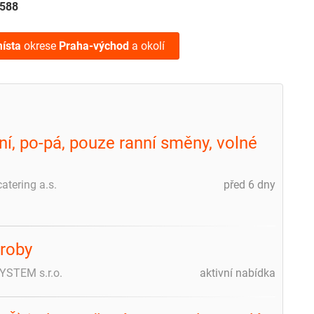
588
ísta
okrese
Praha-východ
a okolí
í, po-pá, pouze ranní směny, volné
atering a.s.
před 6 dny
ýroby
STEM s.r.o.
aktivní nabídka