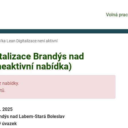
Volná prac
/ka Lean Digitalizace není aktivní
italizace Brandýs nad
eaktivní nabídka)
 z nabídky.
tů.
8. 2025
ndýs nad Labem-Stará Boleslav
ý úvazek