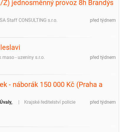
M/Ž) jednosměnný provoz 8h Brandýs
A Staff CONSULTING s.r.o.
před týdnem
leslavi
 maso - uzeniny s.r.o.
před týdnem
dek - náborák 150 000 Kč (Praha a
Úvaly,
Krajské ředitelství policie
před týdnem