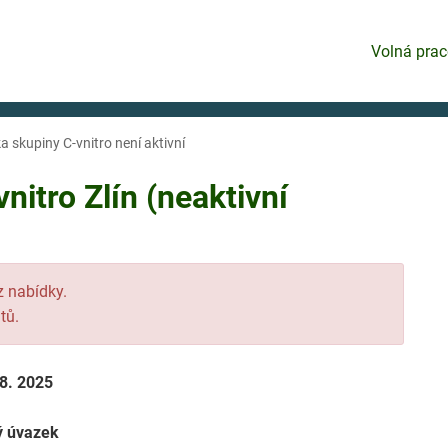
Volná prac
ka skupiny C-vnitro není aktivní
nitro Zlín (neaktivní
 z nabídky.
tů.
 8. 2025
ý úvazek