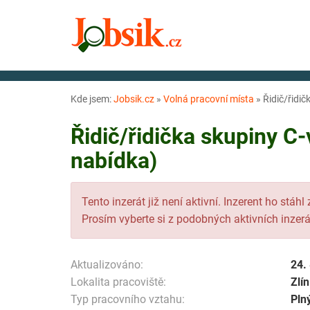
Kde jsem:
Jobsik.cz
»
Volná pracovní místa
»
Řidič/řidič
Řidič/řidička skupiny C-v
nabídka)
Tento inzerát již není aktivní. Inzerent ho stáhl
Prosím vyberte si z podobných aktivních inzerá
Aktualizováno:
24.
Lokalita pracoviště:
Zlín
Typ pracovního vztahu:
Pln