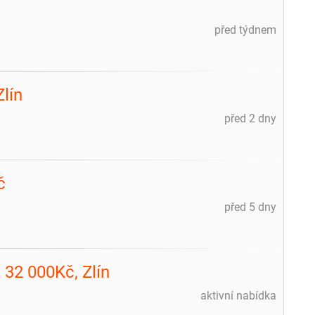
před týdnem
m
lín
před 2 dny
č
před 5 dny
 32 000Kč, Zlín
aktivní nabídka
m