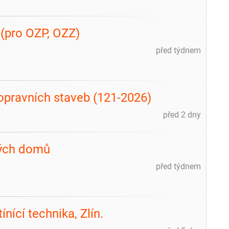
 (pro OZP, OZZ)
před týdnem
 dopravních staveb (121-2026)
před 2 dny
vých domů
před týdnem
ínící technika, Zlín.