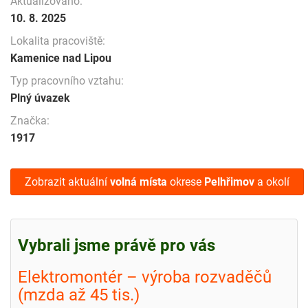
Aktualizováno:
10. 8. 2025
Lokalita pracoviště:
Kamenice nad Lipou
Typ pracovního vztahu:
Plný úvazek
Značka:
1917
Zobrazit aktuální
volná místa
okrese
Pelhřimov
a okolí
Vybrali jsme právě pro vás
Elektromontér – výroba rozvaděčů
(mzda až 45 tis.)