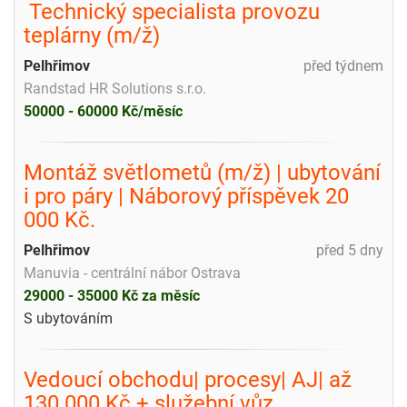
️ Technický specialista provozu
teplárny (m/ž)
Pelhřimov
před týdnem
Randstad HR Solutions s.r.o.
50000 - 60000 Kč/měsíc
Montáž světlometů (m/ž) | ubytování
i pro páry | Náborový příspěvek 20
000 Kč.
Pelhřimov
před 5 dny
Manuvia - centrální nábor Ostrava
29000 - 35000 Kč za měsíc
S ubytováním
Vedoucí obchodu| procesy| AJ| až
130 000 Kč + služební vůz