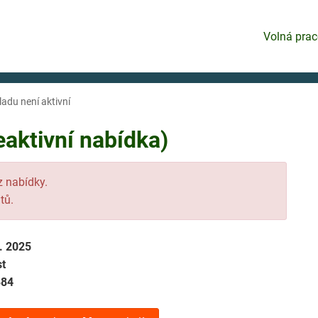
Volná prac
ladu není aktivní
aktivní nabídka)
 z nabídky.
tů.
7. 2025
t
884