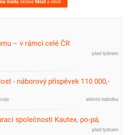
lná místa
okrese
Most
a okolí
umu – v rámci celé ČR
před týdnem
ost - náborový příspěvek 110 000,-
kraje
aktivní nabídka
raci společnosti Kautex, po-pá,
před týdnem