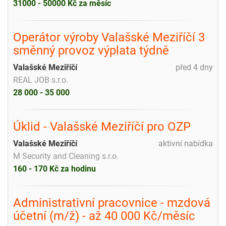
31000 - 50000 Kč za měsíc
Operátor výroby Valašské Meziříčí 3
směnný provoz výplata týdně
Valašské Meziříčí
před 4 dny
REAL JOB s.r.o.
28 000 - 35 000
Úklid - Valašské Meziříčí pro OZP
Valašské Meziříčí
aktivní nabídka
M Security and Cleaning s.r.o.
160 - 170 Kč za hodinu
Administrativní pracovnice - mzdová
účetní (m/ž) - až 40 000 Kč/měsíc