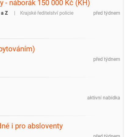
ky - náborák 150 000 Kč (KH)
 a Z
Krajské ředitelství policie
před týdnem
ubytováním)
před týdnem
m
aktivní nabídka
dné i pro absloventy
před týdnem