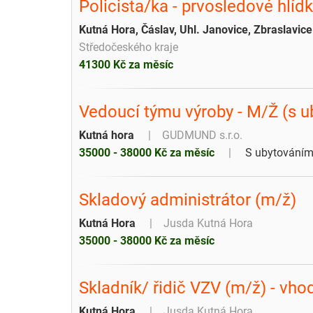
Policista/ka - prvosledové hlíd
Kutná Hora, Čáslav, Uhl. Janovice, Zbraslavice
Středočeského kraje
41300 Kč za měsíc
Vedoucí týmu výroby - M/Ž (s 
Kutná hora
GUDMUND s.r.o.
35000 - 38000 Kč za měsíc
S ubytování
Skladový administrátor (m/ž)
Kutná Hora
Jusda Kutná Hora
35000 - 38000 Kč za měsíc
Skladník/ řidič VZV (m/ž) - vho
Kutná Hora
Jusda Kutná Hora