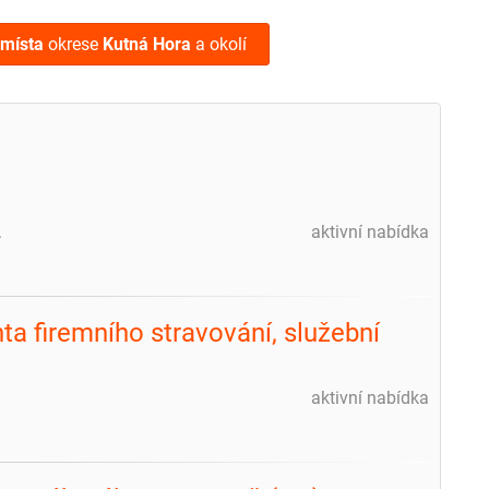
 místa
okrese
Kutná Hora
a okolí
.
aktivní nabídka
a firemního stravování, služební
aktivní nabídka