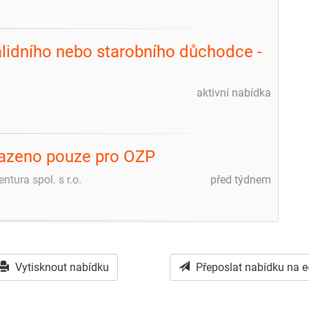
validního nebo starobního důchodce -
aktivní nabídka
razeno pouze pro OZP
ura spol. s r.o.
před týdnem
Vytisknout nabídku
Přeposlat nabídku na e