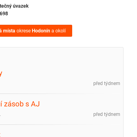
tečný úvazek
698
á místa
okrese
Hodonín
a okolí
y
před týdnem
í zásob s AJ
.
před týdnem
k