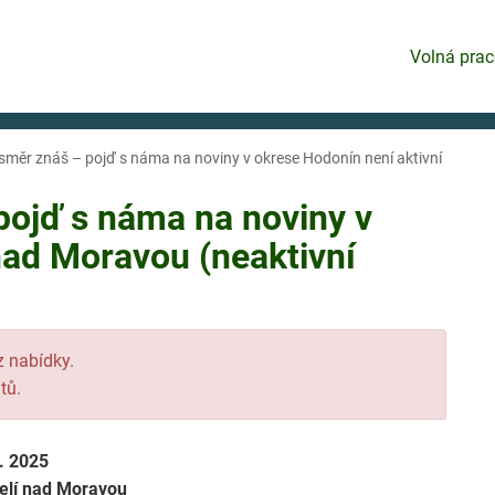
Volná prac
směr znáš – pojď s náma na noviny v okrese Hodonín není aktivní
pojď s náma na noviny v
nad Moravou (neaktivní
 z nabídky.
tů.
7. 2025
elí nad Moravou