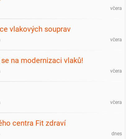
včera
ce vlakových souprav
a
včera
 se na modernizaci vlaků!
a
včera
a
včera
ho centra Fit zdraví
4
dnes