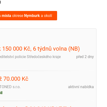
N
á místa
okrese
Nymburk
a okolí
k 150 000 Kč, 6 týdnů volna (NB)
editelství policie Středočeského kraje
před 2 dny
ž 70.000 Kč
ONED s.r.o.
aktivní nabídka
il