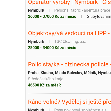
Operátor výroby | Nymburk | Či
Nymburk
Personal fabric - agentura práce 
36000 - 37000 Kč za měsíc
S ubytování
Objektový/vá vedoucí na HPP 
Nymburk
TSC Cleaning, a.s.
28000 - 34000 Kč za měsíc
Policista/ka - cizinecká policie
Praha, Kladno, Mladá Boleslav, Mělník, Nymbu
Středočeského kraje
46500 Kč za měsíc
Ráno volné? Vydělej si ještě p
Nymburk
První novinová společnost a.s.