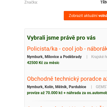
Značka:
TŘ
Zobrazit aktuální
voln
Vybrali jsme právě pro vás
Policista/ka - cool job - náborá
Nymburk, Milovice a Poděbrady
Krajské ř
42500 Kč za měsíc
Obchodně technický poradce a
Nymburk, Kolín, Mělník, Pardubice
GEMST
provize až 70.000 kč + náhrada za os.automob