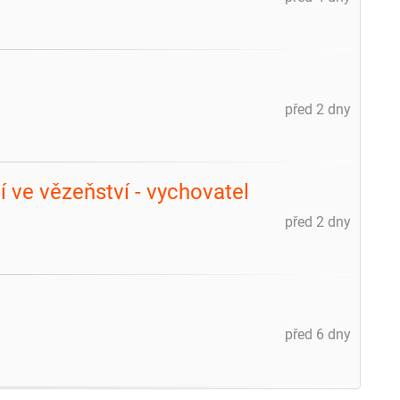
před 2 dny
ve vězeňství - vychovatel
před 2 dny
m
před 6 dny
m