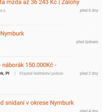
stá mzda až 36 243 Kč | Zálohy
a.s.
před 6 dny
m
- Nymburk
před týdnem
 - náborák 150.000Kč -
rk, Př
Krajské ředitelství policie
před 2 dny
řed snídaní v okrese Nymburk
před 4 dny