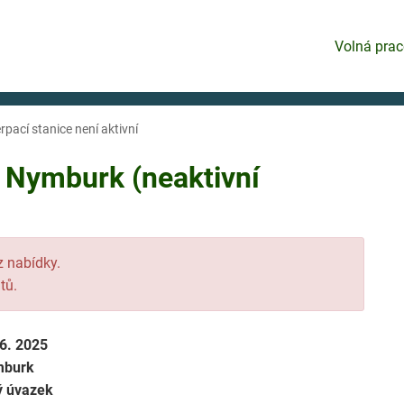
Volná prac
pací stanice není aktivní
e Nymburk (neaktivní
 z nabídky.
tů.
 6. 2025
mburk
ý úvazek