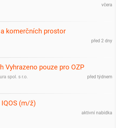
včera
 a komerčních prostor
před 2 dny
/h Vyhrazeno pouze pro OZP
a spol. s r.o.
před týdnem
o IQOS (m/ž)
aktivní nabídka