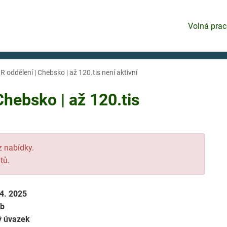
Volná prac
oddělení | Chebsko | až 120.tis není aktivní
hebsko | až 120.tis
 z nabídky.
tů.
 4. 2025
eb
ý úvazek