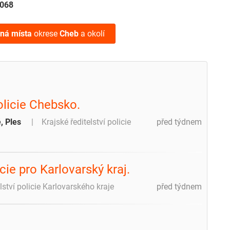
068
lná místa
okrese
Cheb
a okolí
olicie Chebsko.
, Ples
Krajské ředitelství policie
před týdnem
cie pro Karlovarský kraj.
lství policie Karlovarského kraje
před týdnem