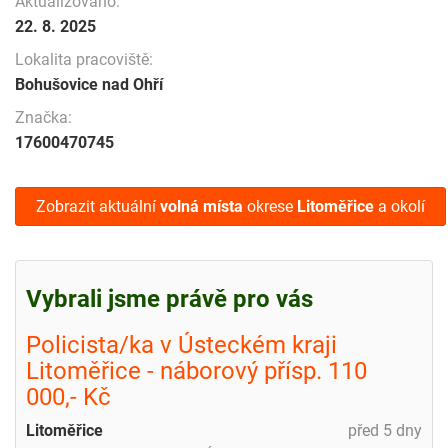
Aktualizováno:
22. 8. 2025
Lokalita pracoviště:
Bohušovice nad Ohří
Značka:
17600470745
Zobrazit aktuální
volná místa
okrese
Litoměřice
a okolí
Vybrali jsme právě pro vás
Policista/ka v Ústeckém kraji
Litoměřice - náborový přísp. 110
000,- Kč
Litoměřice
před 5 dny