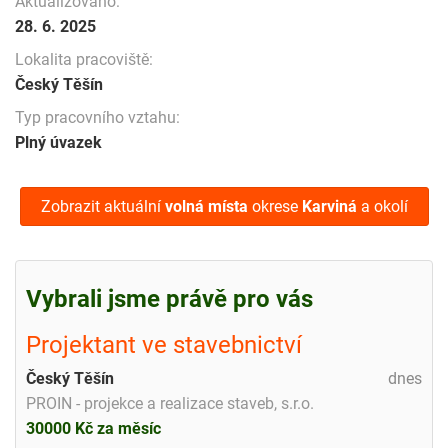
Aktualizováno:
28. 6. 2025
Lokalita pracoviště:
Český Těšín
Typ pracovního vztahu:
Plný úvazek
Zobrazit aktuální
volná místa
okrese
Karviná
a okolí
Vybrali jsme právě pro vás
Projektant ve stavebnictví
Český Těšín
dnes
PROIN - projekce a realizace staveb, s.r.o.
30000 Kč za měsíc